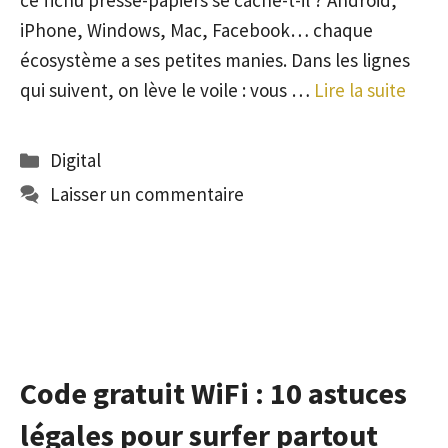
ce fichu presse-papiers se cache-t-il ? Android,
iPhone, Windows, Mac, Facebook… chaque
écosystème a ses petites manies. Dans les lignes
qui suivent, on lève le voile : vous …
Lire la suite
Catégories
Digital
Laisser un commentaire
Code gratuit WiFi : 10 astuces
légales pour surfer partout