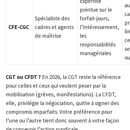
Expertise
au
pointue sur le
ca
Spécialiste des
forfait-jours,
pr
CFE-CGC
cadres et agents
l’intéressement,
li
de maîtrise
les
ce
responsabilités
se
managériales
ou
CGT ou CFDT ?
En 2026, la CGT reste la référence
pour celles et ceux qui veulent peser par la
mobilisation (grèves, manifestations). La CFDT,
elle, privilégie la négociation, quitte à signer des
compromis imparfaits. Votre préférence pour
l’une ou l’autre tient donc souvent à votre façon
de concevoir l’action syndicale.