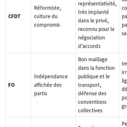
représentativité,
Réformiste,
co
très implanté
CFDT
culture du
pa
dans le privé,
compromis
pa
reconnu pour la
sa
négociation
d’accords
Bon maillage
Im
dans la fonction
ir
Indépendance
publique et le
li
FO
affichée des
transport,
dif
partis
défense des
po
conventions
gr
collectives
Pe