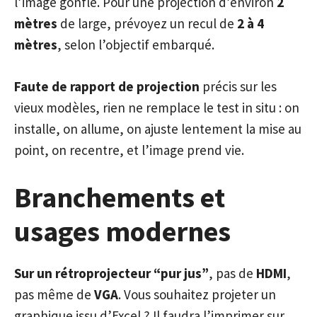
l’image gonfle. Pour une projection d’environ
2
mètres
de large, prévoyez un recul de
2 à 4
mètres
, selon l’objectif embarqué.
Faute de rapport de projection
précis sur les
vieux modèles, rien ne remplace le test in situ : on
installe, on allume, on ajuste lentement la mise au
point, on recentre, et l’image prend vie.
Branchements et
usages modernes
Sur un rétroprojecteur “pur jus”
, pas de
HDMI
,
pas même de
VGA
. Vous souhaitez projeter un
graphique issu d’Excel ? Il faudra l’imprimer sur