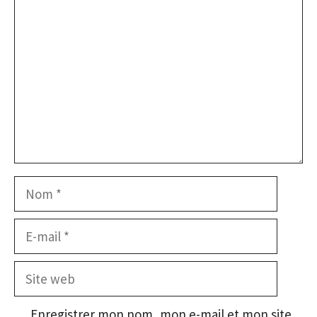
Nom
E-
mail
Site
web
Enregistrer mon nom, mon e-mail et mon site