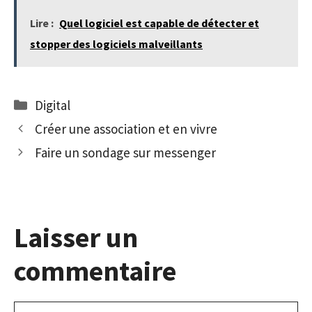
Lire :
Quel logiciel est capable de détecter et
stopper des logiciels malveillants
Catégories
Digital
Créer une association et en vivre
Faire un sondage sur messenger
Laisser un
commentaire
Commentaire